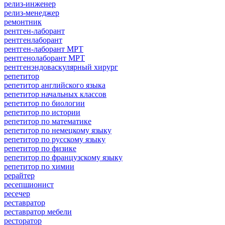
релиз-инженер
релиз-менеджер
ремонтник
рентген-лаборант
рентгенлаборант
рентген-лаборант МРТ
рентгенолаборант МРТ
рентгенэндоваскулярный хирург
репетитор
репетитор английского языка
репетитор начальных классов
репетитор по биологии
репетитор по истории
репетитор по математике
репетитор по немецкому языку
репетитор по русскому языку
репетитор по физике
репетитор по французскому языку
репетитор по химии
рерайтер
ресепшионист
ресечер
реставратор
реставратор мебели
ресторатор