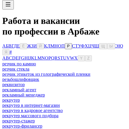
Работа и вакансии
по профессии в Арбаже
А
Б
В
Г
Д
Е
Ж
З
И
К
Л
М
Н
О
П
С
Т
У
Ф
Х
Ц
Ч
Ш
Э
Ю
Ё
Й
Р
Щ
Ы
#
Я
A
B
C
D
E
F
G
H
I
J
K
L
M
N
O
P
Q
R
S
T
U
V
W
X
Y
Z
резчик по камню
резчик стекла
резчик этикеток из голографической пленки
резьбошлифовщик
реквизитор
рекламный агент
рекламный менеджер
рекрутер
рекрутер в интернет-магазин
рекрутер в кадровое агентство
рекрутер массового подбора
рекрутер-стажер
рекрутер-фрилансер