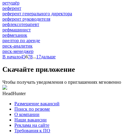
ретушёр
референт
референт генерального директора
референт руководителя
рефлексотерапевт
рефмашинист
рефмеханик
риелтор по аренде
риск-аналитик
риск-менеджер
В начало
4
5
6
7
8
...
17
дальше
Скачайте приложение
Чтобы получать уведомления о приглашениях мгновенно
HeadHunter
Размещение вакансий
Поиск по резюме
О компании
Наши вакансии
Реклама на сайте
Требования к ПО