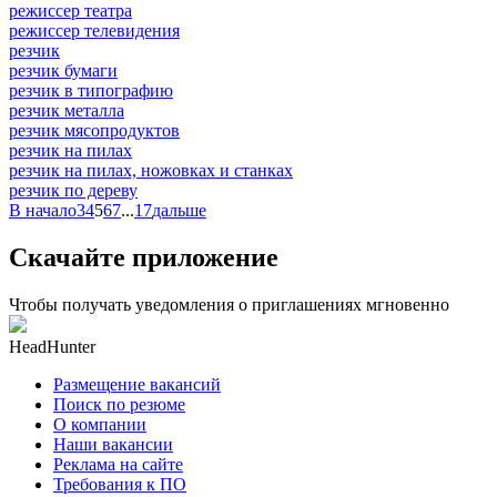
режиссер театра
режиссер телевидения
резчик
резчик бумаги
резчик в типографию
резчик металла
резчик мясопродуктов
резчик на пилах
резчик на пилах, ножовках и станках
резчик по дереву
В начало
3
4
5
6
7
...
17
дальше
Скачайте приложение
Чтобы получать уведомления о приглашениях мгновенно
HeadHunter
Размещение вакансий
Поиск по резюме
О компании
Наши вакансии
Реклама на сайте
Требования к ПО