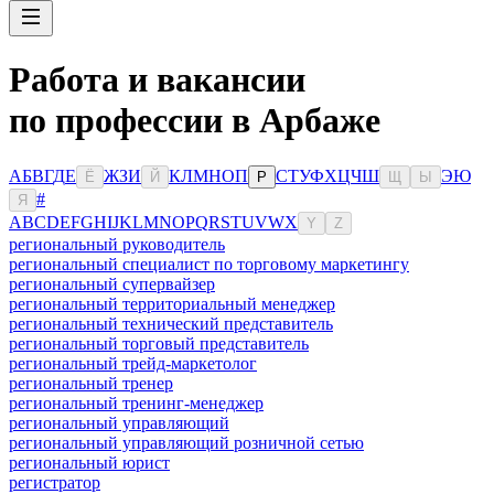
Работа и вакансии
по профессии в Арбаже
А
Б
В
Г
Д
Е
Ж
З
И
К
Л
М
Н
О
П
С
Т
У
Ф
Х
Ц
Ч
Ш
Э
Ю
Ё
Й
Р
Щ
Ы
#
Я
A
B
C
D
E
F
G
H
I
J
K
L
M
N
O
P
Q
R
S
T
U
V
W
X
Y
Z
региональный руководитель
региональный специалист по торговому маркетингу
региональный супервайзер
региональный территориальный менеджер
региональный технический представитель
региональный торговый представитель
региональный трейд-маркетолог
региональный тренер
региональный тренинг-менеджер
региональный управляющий
региональный управляющий розничной сетью
региональный юрист
регистратор