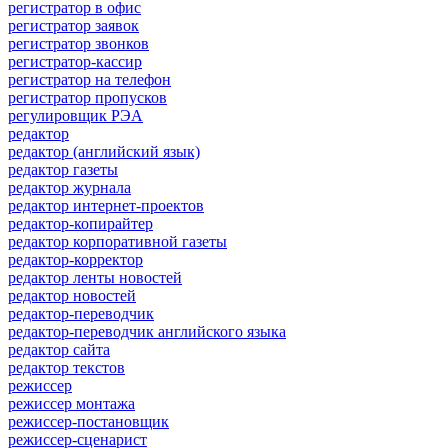
регистратор в офис
регистратор заявок
регистратор звонков
регистратор-кассир
регистратор на телефон
регистратор пропусков
регулировщик РЭА
редактор
редактор (английский язык)
редактор газеты
редактор журнала
редактор интернет-проектов
редактор-копирайтер
редактор корпоративной газеты
редактор-корректор
редактор ленты новостей
редактор новостей
редактор-переводчик
редактор-переводчик английского языка
редактор сайта
редактор текстов
режиссер
режиссер монтажа
режиссер-постановщик
режиссер-сценарист