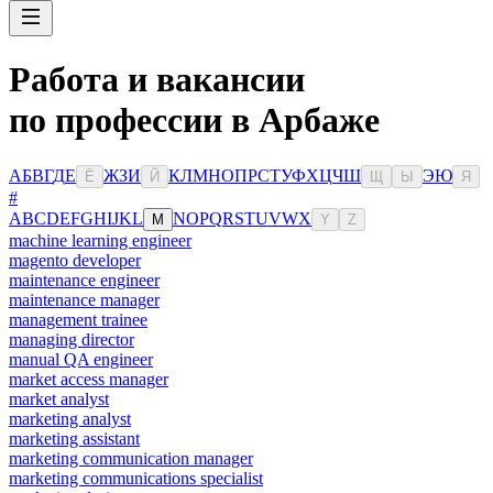
Работа и вакансии
по профессии в Арбаже
А
Б
В
Г
Д
Е
Ж
З
И
К
Л
М
Н
О
П
Р
С
Т
У
Ф
Х
Ц
Ч
Ш
Э
Ю
Ё
Й
Щ
Ы
Я
#
A
B
C
D
E
F
G
H
I
J
K
L
N
O
P
Q
R
S
T
U
V
W
X
M
Y
Z
machine learning engineer
magento developer
maintenance engineer
maintenance manager
management trainee
managing director
manual QA engineer
market access manager
market analyst
marketing analyst
marketing assistant
marketing communication manager
marketing communications specialist