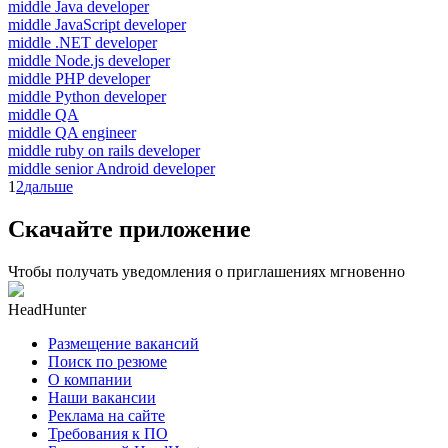
middle Java developer
middle JavaScript developer
middle .NET developer
middle Node.js developer
middle PHP developer
middle Python developer
middle QA
middle QA engineer
middle ruby on rails developer
middle senior Android developer
1
2
дальше
Скачайте приложение
Чтобы получать уведомления о приглашениях мгновенно
HeadHunter
Размещение вакансий
Поиск по резюме
О компании
Наши вакансии
Реклама на сайте
Требования к ПО