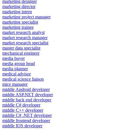
marketing designer
marketing director
marketing intern
marketing project manager
marketing specialist
marketing trainee
market research analyst
market research manager
market research specialist
master data specialist
mechanical engineer
media buyer
media group head
media planner
medical advisor
medical science liaison
mice manager
middle Android developer
middle ASP.NET developer
middle back end developer
middle C# developer
middle C++ developer
middle C# .NET developer
middle frontend developer
middle IOS developer