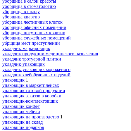
уборщица в салон красоты
уборщица в стоматологию
уборщица в школу
уборщица квартир
уборщица лестничных клеток
уборщица офисных помещений
уборщица посуточных квартир
уборщица служебных помещений
убрщица мест преступлений
укладчик-маркировщик
укладчик продукции медицинского назначения
укладчик тротуарной плитки
укладчик-упаковщик
укладчик-упаковщик мороженого
укладчик хлебобулочных изделий
упаковщик
1
упаковщик в маркетплейсах
упаковщик готовой продукции
упаковщик заказов в коробки
упаковщик-комплектовщик
упаковщик конфет
упаковщик мебели
упаковщик на производство
1
упаковщик на склад
упаковщик подарков