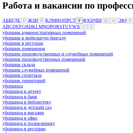
Работа и вакансии по профес
А
Б
В
Г
Д
Е
Ж
З
И
К
Л
М
Н
О
П
Р
С
Т
Ф
Х
Ц
Ч
Ш
Э
Ю
Ё
Й
У
Щ
Ы
Я
A
B
C
D
E
F
G
H
I
J
K
L
M
N
O
P
Q
R
S
T
U
V
W
X
Y
Z
уборщик административных помещений
уборщик в мобильную бригаду
уборщик в ресторан
уборщик помещения
уборщик производственных и служебных помещений
уборщик производственных помещений
уборщик склада
уборщик служебных помещений
уборщик спортзала
уборщик территорий
уборщица
уборщица в аптеку
уборщица в банк
уборщица в библиотеку
уборщица в детский сад
уборщица в магазин
уборщица в офис
уборщица в поликлинику
уборщица в ресторан