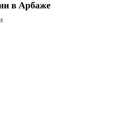
сии в Арбаже
#