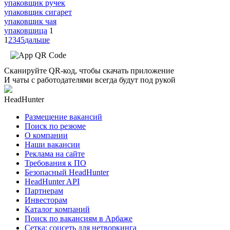
упаковщик ручек
упаковщик сигарет
упаковщик чая
упаковщица
1
1
2
3
4
5
дальше
Сканируйте QR-код, чтобы скачать приложение
И чаты с работодателями всегда будут под рукой
HeadHunter
Размещение вакансий
Поиск по резюме
О компании
Наши вакансии
Реклама на сайте
Требования к ПО
Безопасный HeadHunter
HeadHunter API
Партнерам
Инвесторам
Каталог компаний
Поиск по вакансиям в Арбаже
Сетка: соцсеть для нетворкинга