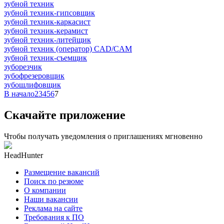
зубной техник
зубной техник-гипсовщик
зубной техник-каркасист
зубной техник-керамист
зубной техник-литейщик
зубной техник (оператор) CAD/CAM
зубной техник-съемщик
зуборезчик
зубофрезеровщик
зубошлифовщик
В начало
2
3
4
5
6
7
Скачайте приложение
Чтобы получать уведомления о приглашениях мгновенно
HeadHunter
Размещение вакансий
Поиск по резюме
О компании
Наши вакансии
Реклама на сайте
Требования к ПО