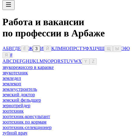
Работа и вакансии
по профессии в Арбаже
А
Б
В
Г
Д
Е
Ж
И
К
Л
М
Н
О
П
Р
С
Т
У
Ф
Х
Ц
Ч
Ш
Э
Ю
Ё
З
Й
Щ
Ы
#
Я
A
B
C
D
E
F
G
H
I
J
K
L
M
N
O
P
Q
R
S
T
U
V
W
X
Y
Z
звукорежиссер в караоке
звукотехник
земледел
землекоп
землеустроитель
земский доктор
земский фельдшер
зернотрейдер
зоотехник
зоотехник-консультант
зоотехник по кормам
зоотехник-селекционер
зубной врач