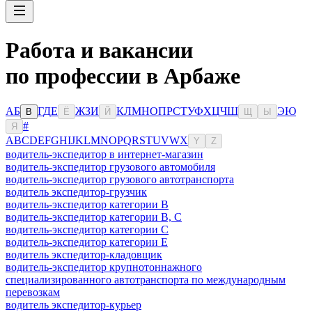
Работа и вакансии
по профессии в Арбаже
А
Б
Г
Д
Е
Ж
З
И
К
Л
М
Н
О
П
Р
С
Т
У
Ф
Х
Ц
Ч
Ш
Э
Ю
В
Ё
Й
Щ
Ы
#
Я
A
B
C
D
E
F
G
H
I
J
K
L
M
N
O
P
Q
R
S
T
U
V
W
X
Y
Z
водитель-экспедитор в интернет-магазин
водитель-экспедитор грузового автомобиля
водитель-экспедитор грузового автотранспорта
водитель экспедитор-грузчик
водитель-экспедитор категории B
водитель-экспедитор категории B, C
водитель-экспедитор категории C
водитель-экспедитор категории Е
водитель экспедитор-кладовщик
водитель-экспедитор крупнотоннажного
специализированного автотранспорта по международным
перевозкам
водитель экспедитор-курьер