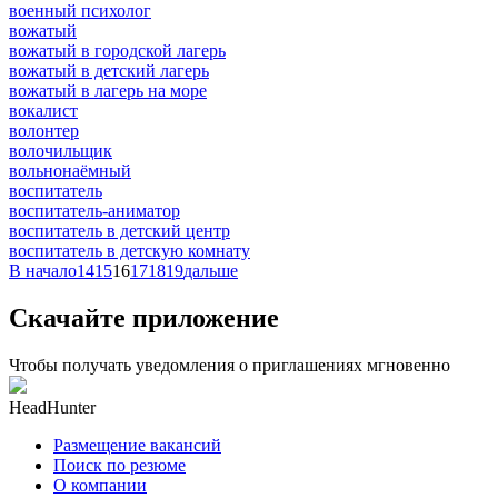
военный психолог
вожатый
вожатый в городской лагерь
вожатый в детский лагерь
вожатый в лагерь на море
вокалист
волонтер
волочильщик
вольнонаёмный
воспитатель
воспитатель-аниматор
воспитатель в детский центр
воспитатель в детскую комнату
В начало
14
15
16
17
18
19
дальше
Скачайте приложение
Чтобы получать уведомления о приглашениях мгновенно
HeadHunter
Размещение вакансий
Поиск по резюме
О компании