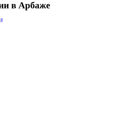
сии в Арбаже
#