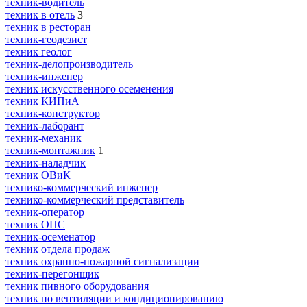
техник-водитель
техник в отель
3
техник в ресторан
техник-геодезист
техник геолог
техник-делопроизводитель
техник-инженер
техник искусственного осеменения
техник КИПиА
техник-конструктор
техник-лаборант
техник-механик
техник-монтажник
1
техник-наладчик
техник ОВиК
технико-коммерческий инженер
технико-коммерческий представитель
техник-оператор
техник ОПС
техник-осеменатор
техник отдела продаж
техник охранно-пожарной сигнализации
техник-перегонщик
техник пивного оборудования
техник по вентиляции и кондиционированию