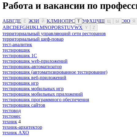
Работа и вакансии по профес
А
Б
В
Г
Д
Е
Ж
З
И
К
Л
М
Н
О
П
Р
С
У
Ф
Х
Ц
Ч
Ш
Э
Ю
Ё
Й
Т
Щ
Ы
Я
A
B
C
D
E
F
G
H
I
J
K
L
M
N
O
P
Q
R
S
T
U
V
W
X
Y
Z
территориальный управляющий сети ресторанов
территориальный шеф-повар
тест-аналитик
тестировщик
тестировщик 1С
тестировщик web-приложений
тестировщик-автоматизатор
тестировщик (автоматизированное тестирование)
тестировщик веб-приложений
тестировщик игр
тестировщик мобильных игр
тестировщик мобильных приложений
тестировщик программного обеспечения
тестировщик сайтов
тестовод
тестомес
техник
4
техник-архитектор
техник АХО