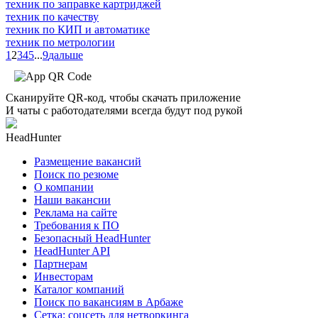
техник по заправке картриджей
техник по качеству
техник по КИП и автоматике
техник по метрологии
1
2
3
4
5
...
9
дальше
Сканируйте QR-код, чтобы скачать приложение
И чаты с работодателями всегда будут под рукой
HeadHunter
Размещение вакансий
Поиск по резюме
О компании
Наши вакансии
Реклама на сайте
Требования к ПО
Безопасный HeadHunter
HeadHunter API
Партнерам
Инвесторам
Каталог компаний
Поиск по вакансиям в Арбаже
Сетка: соцсеть для нетворкинга