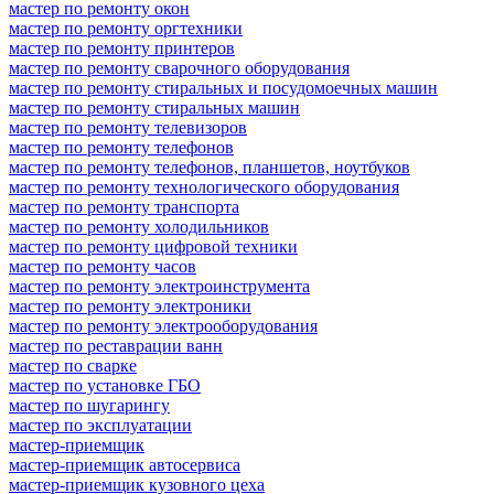
мастер по ремонту окон
мастер по ремонту оргтехники
мастер по ремонту принтеров
мастер по ремонту сварочного оборудования
мастер по ремонту стиральных и посудомоечных машин
мастер по ремонту стиральных машин
мастер по ремонту телевизоров
мастер по ремонту телефонов
мастер по ремонту телефонов, планшетов, ноутбуков
мастер по ремонту технологического оборудования
мастер по ремонту транспорта
мастер по ремонту холодильников
мастер по ремонту цифровой техники
мастер по ремонту часов
мастер по ремонту электроинструмента
мастер по ремонту электроники
мастер по ремонту электрооборудования
мастер по реставрации ванн
мастер по сварке
мастер по установке ГБО
мастер по шугарингу
мастер по эксплуатации
мастер-приемщик
мастер-приемщик автосервиса
мастер-приемщик кузовного цеха