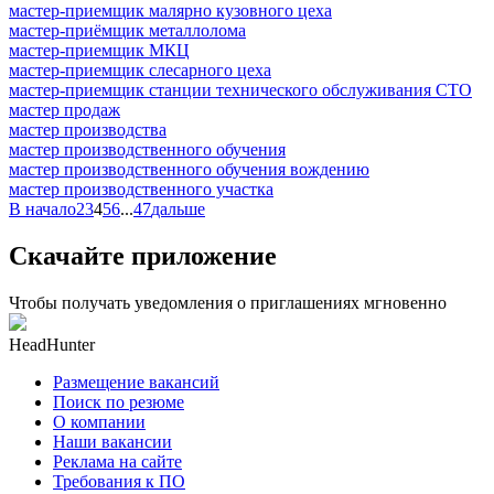
мастер-приемщик малярно кузовного цеха
мастер-приёмщик металлолома
мастер-приемщик МКЦ
мастер-приемщик слесарного цеха
мастер-приемщик станции технического обслуживания СТО
мастер продаж
мастер производства
мастер производственного обучения
мастер производственного обучения вождению
мастер производственного участка
В начало
2
3
4
5
6
...
47
дальше
Скачайте приложение
Чтобы получать уведомления о приглашениях мгновенно
HeadHunter
Размещение вакансий
Поиск по резюме
О компании
Наши вакансии
Реклама на сайте
Требования к ПО