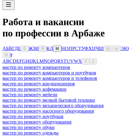
Работа и вакансии
по профессии в Арбаже
А
Б
В
Г
Д
Е
Ж
З
И
К
Л
Н
О
П
Р
С
Т
У
Ф
Х
Ц
Ч
Ш
Э
Ю
Ё
Й
М
Щ
Ы
#
Я
A
B
C
D
E
F
G
H
I
J
K
L
M
N
O
P
Q
R
S
T
U
V
W
X
Y
Z
мастер по ремонту компьютеров
мастер по ремонту компьютеров и ноутбуков
мастер по ремонту компьютеров и телефонов
мастер по ремонту кондиционеров
мастер по ремонту кофемашин
мастер по ремонту мебели
мастер по ремонту мелкой бытовой техники
мастер по ремонту механического оборудования
мастер по ремонту насосного оборудования
мастер по ремонту ноутбуков
мастер по ремонту оборудования
мастер по ремонту обуви
мастер по ремонту одежды