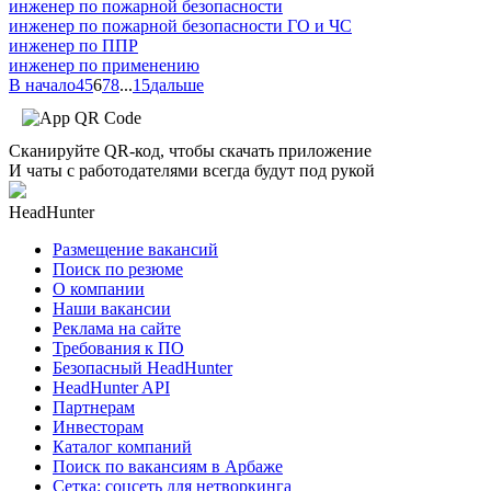
инженер по пожарной безопасности
инженер по пожарной безопасности ГО и ЧС
инженер по ППР
инженер по применению
В начало
4
5
6
7
8
...
15
дальше
Сканируйте QR-код, чтобы скачать приложение
И чаты с работодателями всегда будут под рукой
HeadHunter
Размещение вакансий
Поиск по резюме
О компании
Наши вакансии
Реклама на сайте
Требования к ПО
Безопасный HeadHunter
HeadHunter API
Партнерам
Инвесторам
Каталог компаний
Поиск по вакансиям в Арбаже
Сетка: соцсеть для нетворкинга