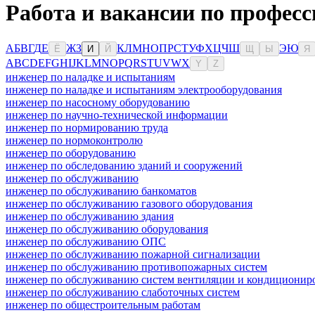
Работа и вакансии по профес
А
Б
В
Г
Д
Е
Ж
З
К
Л
М
Н
О
П
Р
С
Т
У
Ф
Х
Ц
Ч
Ш
Э
Ю
Ё
И
Й
Щ
Ы
Я
A
B
C
D
E
F
G
H
I
J
K
L
M
N
O
P
Q
R
S
T
U
V
W
X
Y
Z
инженер по наладке и испытаниям
инженер по наладке и испытаниям электрооборудования
инженер по насосному оборудованию
инженер по научно-технической информации
инженер по нормированию труда
инженер по нормоконтролю
инженер по оборудованию
инженер по обследованию зданий и сооружений
инженер по обслуживанию
инженер по обслуживанию банкоматов
инженер по обслуживанию газового оборудования
инженер по обслуживанию здания
инженер по обслуживанию оборудования
инженер по обслуживанию ОПС
инженер по обслуживанию пожарной сигнализации
инженер по обслуживанию противопожарных систем
инженер по обслуживанию систем вентиляции и кондиционир
инженер по обслуживанию слаботочных систем
инженер по общестроительным работам