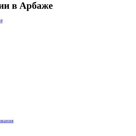
сии в Арбаже
#
ования