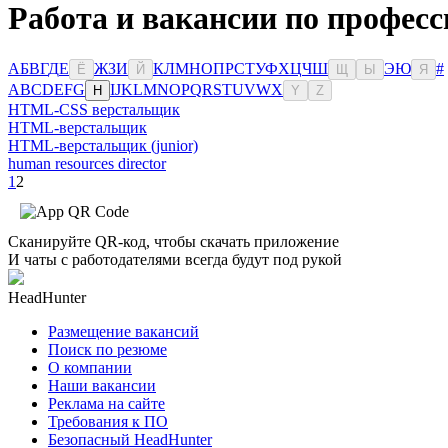
Работа и вакансии по профес
А
Б
В
Г
Д
Е
Ж
З
И
К
Л
М
Н
О
П
Р
С
Т
У
Ф
Х
Ц
Ч
Ш
Э
Ю
#
Ё
Й
Щ
Ы
Я
A
B
C
D
E
F
G
I
J
K
L
M
N
O
P
Q
R
S
T
U
V
W
X
H
Y
Z
HTML-CSS верстальщик
HTML-верстальщик
HTML-верстальщик (junior)
human resources director
1
2
Сканируйте QR-код, чтобы скачать приложение
И чаты с работодателями всегда будут под рукой
HeadHunter
Размещение вакансий
Поиск по резюме
О компании
Наши вакансии
Реклама на сайте
Требования к ПО
Безопасный HeadHunter