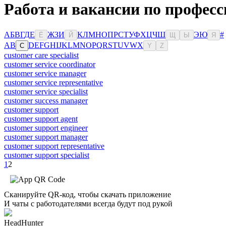
Работа и вакансии по профес
А
Б
В
Г
Д
Е
Ж
З
И
К
Л
М
Н
О
П
Р
С
Т
У
Ф
Х
Ц
Ч
Ш
Э
Ю
#
Ё
Й
Щ
Ы
Я
A
B
D
E
F
G
H
I
J
K
L
M
N
O
P
Q
R
S
T
U
V
W
X
C
Y
Z
customer care specialist
customer service coordinator
customer service manager
customer service representative
customer service specialist
customer success manager
customer support
customer support agent
customer support engineer
customer support manager
customer support representative
customer support specialist
1
2
Сканируйте QR-код, чтобы скачать приложение
И чаты с работодателями всегда будут под рукой
HeadHunter