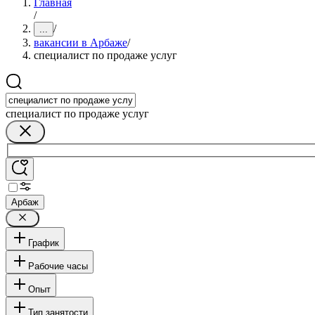
Главная
/
/
...
вакансии в Арбаже
/
специалист по продаже услуг
специалист по продаже услуг
Арбаж
График
Рабочие часы
Опыт
Тип занятости