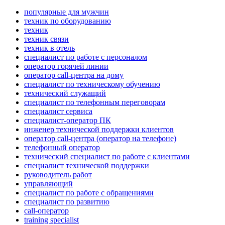
популярные для мужчин
техник по оборудованию
техник
техник связи
техник в отель
специалист по работе с персоналом
оператор горячей линии
оператор call-центра на дому
специалист по техническому обучению
технический служащий
специалист по телефонным переговорам
специалист сервиса
специалист-оператор ПК
инженер технической поддержки клиентов
оператор call-центра (оператор на телефоне)
телефонный оператор
технический специалист по работе с клиентами
специалист технической поддержки
руководитель работ
управляющий
специалист по работе с обращениями
специалист по развитию
call-оператор
training specialist