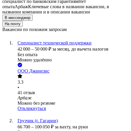
специалист по банковским гарантиям
Нет
опыта
Арбаж
Ключевые слова в названии вакансии, в
названии компании и в описании вакансии
В мессенджер
На почту
Вакансии по похожим запросам
Специалист технической поддержки
42 000
–
50 000
₽
за месяц,
до вычета налогов
Без опыта
Можно удалённо
ООО
Джинезис
3.3
•
41
отзыв
Арбаж
Можно без резюме
Откликнуться
Грузчик (г. Гагарин)
66 700
–
100 050
₽
за вахту,
на руки