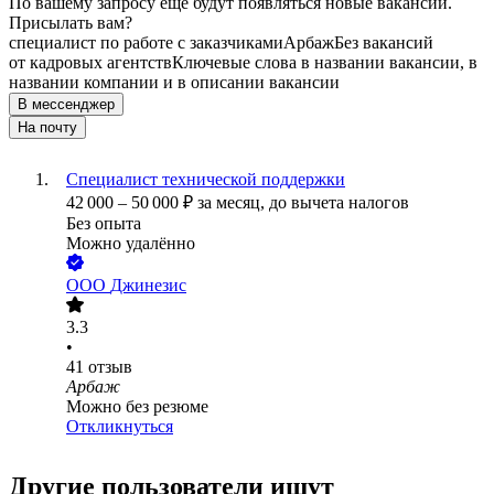
По вашему запросу ещё будут появляться новые вакансии.
Присылать вам?
специалист по работе с заказчиками
Арбаж
Без вакансий
от кадровых агентств
Ключевые слова в названии вакансии, в
названии компании и в описании вакансии
В мессенджер
На почту
Специалист технической поддержки
42 000
–
50 000
₽
за месяц,
до вычета налогов
Без опыта
Можно удалённо
ООО
Джинезис
3.3
•
41
отзыв
Арбаж
Можно без резюме
Откликнуться
Другие пользователи ищут