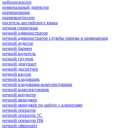
нейропсихолог
номинальный директор
нормировщик
нормоконтролер
носитель английского языка
ночная горничная
ночной администратор
ночной администратор службы приема и размещения
ночной аудитор
ночной бармен
ночной водитель
ночной грузчик
ночной дежурант
ночной диспетчер
ночной кассир
ночной кладовщик
ночной кладовщик-комплектовщик
ночной комплектовщик
ночной кондитер
ночной менеджер
ночной менеджер по работе с клиентами
ночной оператор
ночной оператор 1С
ночной оператор ПК
ночной официант