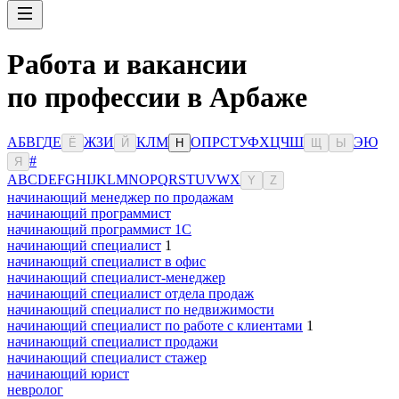
Работа и вакансии
по профессии в Арбаже
А
Б
В
Г
Д
Е
Ж
З
И
К
Л
М
О
П
Р
С
Т
У
Ф
Х
Ц
Ч
Ш
Э
Ю
Ё
Й
Н
Щ
Ы
#
Я
A
B
C
D
E
F
G
H
I
J
K
L
M
N
O
P
Q
R
S
T
U
V
W
X
Y
Z
начинающий менеджер по продажам
начинающий программист
начинающий программист 1С
начинающий специалист
1
начинающий специалист в офис
начинающий специалист-менеджер
начинающий специалист отдела продаж
начинающий специалист по недвижимости
начинающий специалист по работе с клиентами
1
начинающий специалист продажи
начинающий специалист стажер
начинающий юрист
невролог