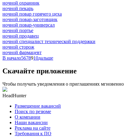
ночной охранник
ночной пекарь
ночной повар горячего цеха
ночной повар-заготовщик
ночной повар-универсал
ночной портье
ночной продавец
ночной специалист технической поддержки
ночной сторож
ночной фармацевт
В начало
5
6
7
8
9
10
дальше
Скачайте приложение
Чтобы получать уведомления о приглашениях мгновенно
HeadHunter
Размещение вакансий
Поиск по резюме
О компании
Наши вакансии
Реклама на сайте
Требования к ПО