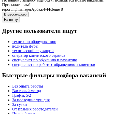
По вашему запросу ещё будут появляться новые вакансии.
Присылать вам?
reporting manager
Арбаж
4/4
4/3
еще 8
В мессенджер
На почту
Другие пользователи ищут
техник по оборудованию
водитель фуры
технический служащий
оператор клиентского сервиса
специалист по обучению и развитию
специалист по работе с обращениями клиентов
Быстрые фильтры подбора вакансий
Без опыта работы
Вахтовый метод
График 5/2
За последние три дня
За сутки
От прямых работодателей
Полный день