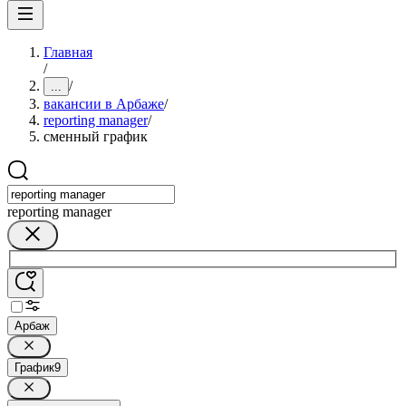
Главная
/
/
...
вакансии в Арбаже
/
reporting manager
/
сменный график
reporting manager
Арбаж
График
9