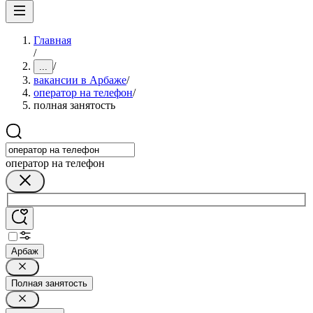
Главная
/
/
...
вакансии в Арбаже
/
опeрaтoр нa тeлeфoн
/
полная занятость
опeрaтoр нa тeлeфoн
Арбаж
Полная занятость