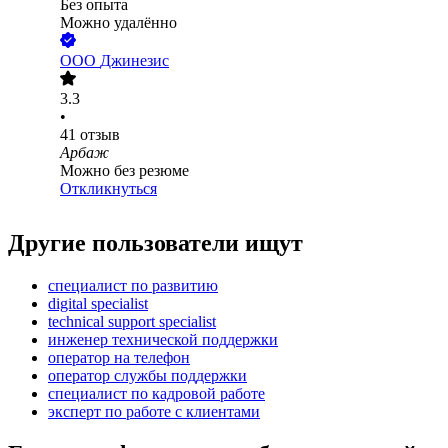
Без опыта
Можно удалённо
ООО
Джинезис
3.3
•
41
отзыв
Арбаж
Можно без резюме
Откликнуться
Другие пользователи ищут
специалист по развитию
digital specialist
technical support specialist
инженер технической поддержки
опeрaтoр нa тeлeфoн
оператор службы поддержки
специалист по кадровой работе
эксперт по работе с клиентами