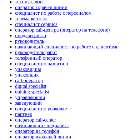
техник связи
оператор горячей линии
специалист по работе с персоналом
телемаркетолог
специалист сервиса
оператор call-центра (оператор на телефоне)
продавец мяса
руководитель
начинающий специалист по работе с клиентами
руководитель работ
телефонный оператор
специалист по развитию
упаковщица
упаковщик
call-оператор
digital specialist
training specialist
управляющий
заведующий
специалист по упаковке
партнер
оператор call-center
начинающий специалист
опeрaтoр нa тeлeфoн
оператор входящей линии