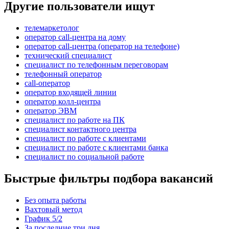
Другие пользователи ищут
телемаркетолог
оператор call-центра на дому
оператор call-центра (оператор на телефоне)
технический специалист
специалист по телефонным переговорам
телефонный оператор
call-оператор
оператор входящей линии
оператор колл-центра
оператор ЭВМ
специалист по работе на ПК
специалист контактного центра
специалист по работе с клиентами
специалист по работе с клиентами банка
специалист по социальной работе
Быстрые фильтры подбора вакансий
Без опыта работы
Вахтовый метод
График 5/2
За последние три дня