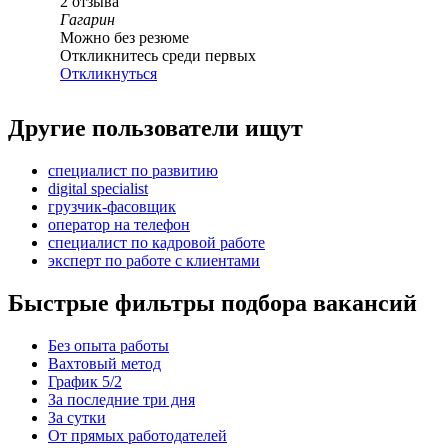
2
отзыва
Гагарин
Можно без резюме
Откликнитесь среди первых
Откликнуться
Другие пользователи ищут
специалист по развитию
digital specialist
грузчик-фасовщик
опeрaтoр нa тeлeфoн
специалист по кадровой работе
эксперт по работе с клиентами
Быстрые фильтры подбора вакансий
Без опыта работы
Вахтовый метод
График 5/2
За последние три дня
За сутки
От прямых работодателей