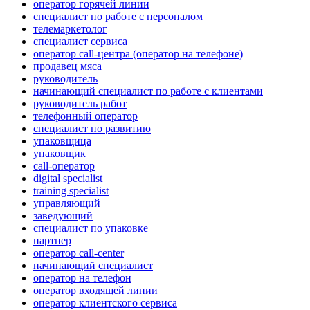
оператор горячей линии
специалист по работе с персоналом
телемаркетолог
специалист сервиса
оператор call-центра (оператор на телефоне)
продавец мяса
руководитель
начинающий специалист по работе с клиентами
руководитель работ
телефонный оператор
специалист по развитию
упаковщица
упаковщик
call-оператор
digital specialist
training specialist
управляющий
заведующий
специалист по упаковке
партнер
оператор call-center
начинающий специалист
опeрaтoр нa тeлeфoн
оператор входящей линии
оператор клиентского сервиса