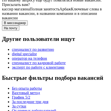
По вашему запросу ещё будут появляться новые вакансии.
Присылать вам?
кассир магазина
Полная занятость
Арбаж
Ключевые слова в
названии вакансии, в названии компании и в описании
вакансии
В мессенджер
На почту
Другие пользователи ищут
специалист по развитию
digital specialist
опeрaтoр нa тeлeфoн
специалист по кадровой работе
эксперт по работе с клиентами
Быстрые фильтры подбора вакансий
Без опыта работы
Вахтовый метод
График 5/2
За последние три дня
За сутки
От прямых работодателей