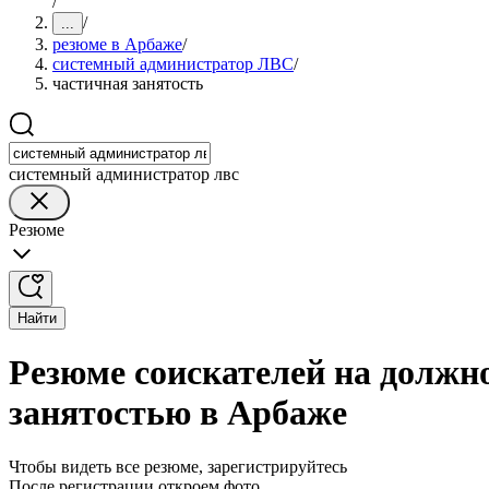
/
/
...
резюме в Арбаже
/
системный администратор ЛВС
/
частичная занятость
системный администратор лвс
Резюме
Найти
Резюме соискателей на должн
занятостью в Арбаже
Чтобы видеть все резюме, зарегистрируйтесь
После регистрации откроем фото