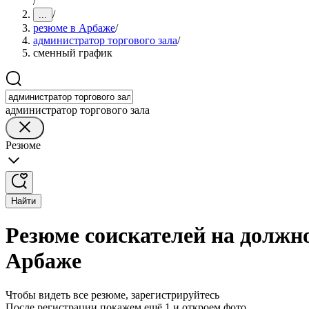
/
/
...
резюме в Арбаже
/
администратор торгового зала
/
сменный график
администратор торгового зала
Резюме
Найти
Резюме соискателей на должн
Арбаже
Чтобы видеть все резюме, зарегистрируйтесь
После регистрации покажем ещё 1 и откроем фото