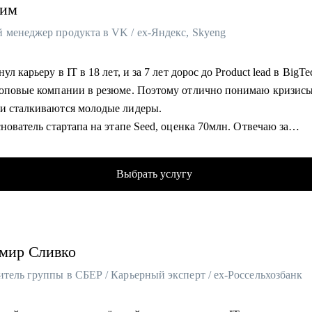
им
 менеджер продукта в VK / ex-Яндекс, Skyeng
нул карьеру в IT в 18 лет, и за 7 лет дорос до Product lead в BigTe
топовые компании в резюме. Поэтому отлично понимаю кризисы
и сталкиваются молодые лидеры.
снователь стартапа на этапе Seed, оценка 70млн. Отвечаю за
овую линейку и создание лучшей команды (по моему мнению).
 помог более 10 специалистам найти работу, поднять грейд и зар
Выбрать услугу
дил найм и оценку навыков менеджеров продукта в Яндексе.
 трек развития с маркетинга на продукт, и перешел из продукт
лога в менеджера продукта, подтянув недостающие навыки.
ляю командами разработки, ML, и умею построить эффективную
мир
Сливко
кацию для решения бизнес-проблем.
упер-силы: структурность и любовь к людям.
тель группы в СБЕР / Карьерный эксперт / ex-Россельхозбанк
омогу: