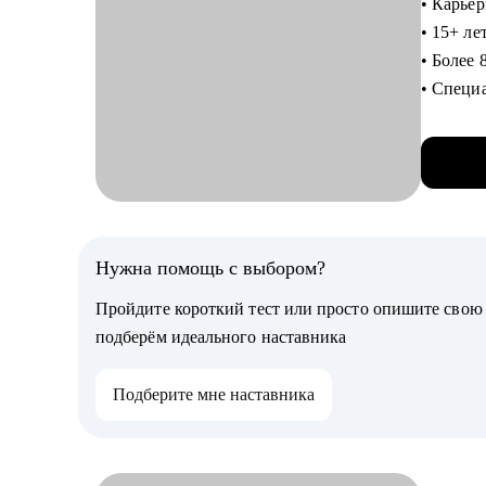
• Увели
• 15+ ле
• Подго
• Более
• Разобр
• Специ
• Созда
произво
месте р
• Разра
• Постр
• Провел
конфлик
middle/s
Кому мо
С чем п
Нужна помощь с выбором?
Специали
• Прове
• Produc
Пройдите короткий тест или просто опишите сво
сильног
• Владе
подберём идеального наставника
чёткой п
• Projec
• Соста
зарплате
Подберите мне наставника
карьерн
• Прове
роста и
• Провед