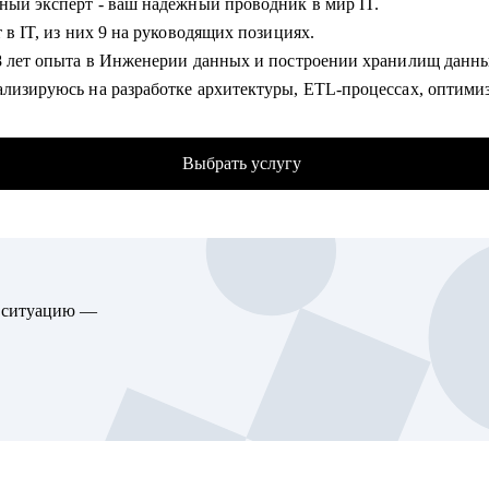
• Карьерный эксперт - ваш надёжный проводник в мир IT.
чить конверсию резюме в приглашение на собеседование до 90%
т в IT, из них 9 на руководящих позициях.
товиться к собеседованию и успешно пройти.
 8 лет опыта в Инженерии данных и построении хранилищ данн
ать и выполнить тестовые задания.
ализируюсь на разработке архитектуры, ETL-процессах, оптими
ть детальный индивидуальный плана развития и вырасти на тек
дительности и управлении качеством данных.
аботы.
ботал с нуля системы для интеграции и мониторинга данных.
оить здоровые отношения в команде и эффективно работать с
Выбрать услугу
 250+ собеседований и вырастил более 70 сотрудников до уров
тами.
enior/TL.
гу помочь:
омогу:
стам от Junior до Senior уровня:
ду аудит вашего текущего резюме. Дам рекомендации по создан
t-менеджерам, кто хочет вырасти по грейду и зарплате
ю ситуацию —
о, структурированного резюме с оцифровкой ключевых достиже
льцам стартапов, которые собирают команду, строят процессы
одачей бизнес-вклада.
t-менеджерам и маркетологам, кто хочет перейти в продукт и выр
влю персонализированное резюме IT-специалиста под вашу кон
ую цель или вакансию.
ду консультацию, с целью разработки стратегии профессиональн
 повышения личной продуктивности.
у с вами пробное интервью, техническое собеседование с обра