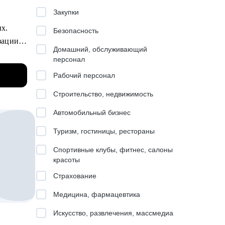
.
Закупки
ых.
Безопасность
зации
ущем
Домашний, обслуживающий
персонал
Рабочий персонал
ня
Строительство, недвижимость
Автомобильный бизнес
Туризм, гостиницы, рестораны
ию
ний и
Спортивные клубы, фитнес, салоны
красоты
асти в
кретную
Страхование
Медицина, фармацевтика
ого
Искусство, развлечения, массмедиа
тной