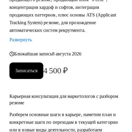
концентрация хардоф и софтов, интеграция
С чем помогу:
продающих паттернов, плюс основы ATS (Applicant
• Разобрать и переупаковать резюме - в формат, который
Tracking System) резюме, для прохождение
работает на рынке
автоматических систем рекрутмента.
• Выбрать карьерное направление и составить конкретный
Развернуть
план перехода
• Оценить рыночную стоимость опыта и выявить реальные
Ближайшая запись
8 августа 2026
пробелы в компетенциях
• Пересобрать карьерную стратегию - сменить компанию,
4 500
₽
Записаться
индустрию или трек
• Нанимать, мотивировать и развивать команду
• Выстроить маркетинговую функцию и
Карьерная консультация для маркетологов с разбором
коммуникационную стратегию в компании
резюме
Кому могу помочь:
Разберем основные шаги в карьере, наметим план и
• Специалистам в маркетинге - бренд-менеджмент / digital /
конкретные шаги по переходам в текущей категории
SMM / PR / аналитика, - которые растут к уровню Senior,
или в новые виды деятельности, разработаем