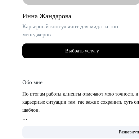
Инна Жандарова
Карьерный консультант для мидл- и топ-
менеджеров
Выбрать услугу
Обо мне
По итогам работы клиенты отмечают мою точность и
карьерные ситуации там, где важно сохранить суть о
шаблон.
• Умею «переводить» опыт клиента на понятный раб
Развернут
• Работаю с клиентами из узкоспециализированных н