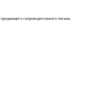
альных направлений:
и продающего сопроводительного письма.
ия
а
уации и принять собственное, выверенное