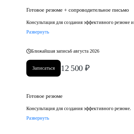
Кому могу помочь
Руководителям и экспертам из отраслей и функцион
Готовое резюме + сопроводительное письмо
• Промышленность и производство
Консультация для создания эффективного резюме 
• Нефтегаз и энергетика
Развернуть
• Строительство и девелопмент
• Товары повседневного спроса (FMCG) и дистрибуц
• Логистика, закупки, управление цепями поставок
Ближайшая запись
6 августа 2026
• Эксплуатация недвижимости и АХО
• Управление персоналом
12 500
₽
Записаться
• Юриспруденция и правовое сопровождение бизнес
Ко мне приходят, чтобы разобраться в карьерной сит
решение.
Готовое резюме
Консультация для создания эффективного резюме.
Развернуть