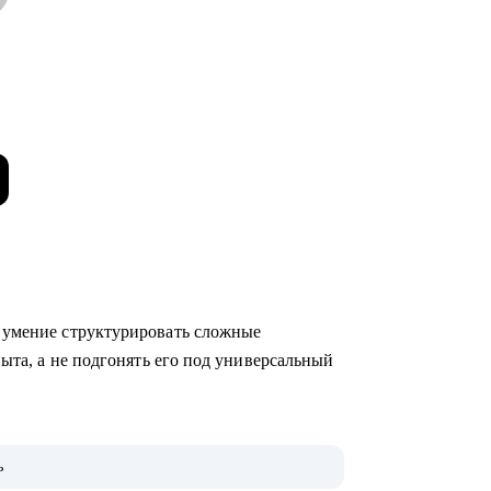
 умение структурировать сложные
пыта, а не подгонять его под универсальный
отодателю язык.
ь
иш, где универсальные решения не