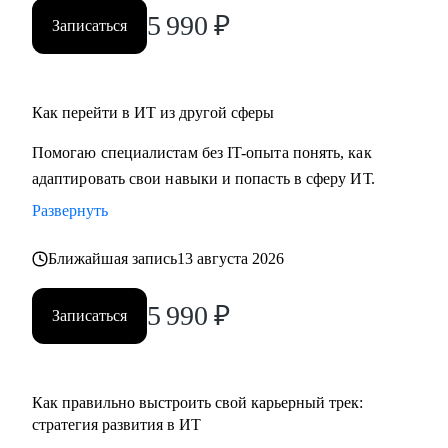
ты новичок и только определяешься с выбором, я проведу
5 990
₽
Записаться
для тебя обзор на самые востребованные профессии в
сфере ИТ, расскажу про лайфхаки и особенности работы.
Как перейти в ИТ из другой сферы
Помогаю специалистам без IT-опыта понять, как
адаптировать свои навыки и попасть в сферу ИТ.
Развернуть
Ближайшая запись
13 августа 2026
5 990
₽
Записаться
Как правильно выстроить свой карьерный трек:
стратегия развития в ИТ