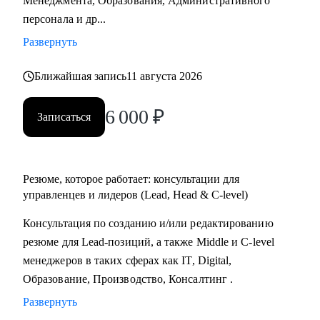
Менеджмента, Образования, Административного
Практикум, QA Guru) и высшего образования (Сколтех).
персонала и др...
• Регулярно прохожу обучение на коротких курсах, чтобы
Развернуть
глубже разбираться в профессиях, по которым
консультирую.
Ближайшая запись
11 августа 2026
Как я работаю:
6 000
₽
Записаться
• разрабатываю индивидуальную стратегию под каждого
клиента,
• помогаю выделиться на рынке труда и укрепить личный
бренд,
Резюме, которое работает: консультации для
• рассказываю про эффективный нетворкинг и
управленцев и лидеров (Lead, Head & C-level)
нетривиальные лайфхаки по поиску работы,
Консультация по созданию и/или редактированию
• приношу инсайты из рынка труда и новости внутри
резюме для Lead-позиций, а также Middle и C-level
крупных компаний.
менеджеров в таких сферах как IT, Digital,
Образование, Производство, Консалтинг .
Развернуть