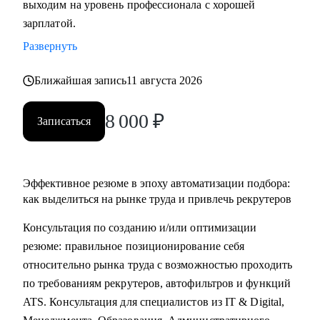
выходим на уровень профессионала с хорошей
• Основные направления:
зарплатой.
- IT (разработка, тестирование, администрирование,
Развернуть
информационная безопасность),
- DataScience и аналитика, Машинное обучение и
Ближайшая запись
11 августа 2026
Компьютерное зрение,
- Digital (маркетологи, дизайнеры, исследователи,
8 000
₽
Записаться
редакторы, smm)
- Education Tech (Педагогические дизайнеры, методологи)
- Managment (Project, Product, Operations, Middle & C-level)
Эффективное резюме в эпоху автоматизации подбора:
Про мой опыт:
как выделиться на рынке труда и привлечь рекрутеров
• Преодолела свой личный стеклянный потолок и стала
Консультация по созданию и/или оптимизации
Операционным директором после годового перерыва от
резюме: правильное позиционирование себя
full-time занятости.
относительно рынка труда с возможностью проходить
• Трижды проходила переквалификацию, имею высшее
по требованиям рекрутеров, автофильтров и функций
медицинское образование, опыт в сфере информационной
ATS. Консультация для специалистов из IT & Digital,
безопасности (Wallarm), Edtech (Geekbrains, Яндекс