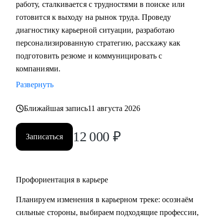
работу, сталкивается с трудностями в поиске или
• Подготовка к собеседованию (скрининг с HR, финальное
готовится к выходу на рынок труда. Проведу
с руководителем, опционально - подготовиться к
диагностику карьерной ситуации, разработаю
техническому собеседованию).
персонализированную стратегию, расскажу как
• Зарплатные переговоры (повышение или переговоры на
подготовить резюме и коммуницировать с
собеседовании).
компаниями.
• Прокачка ценности сотрудника на текущем месте (как
Развернуть
сделать так, чтобы руководитель заметил и наконец начал
выделять среди команды, повышать и тд.)
Ближайшая запись
11 августа 2026
Кому могу помочь:
12 000
₽
Записаться
• Студентам бакалавриата/магистратуры/аспирантуры
технических направлений;
• Учащимся на онлайн-курсах для переквалификации (IT,
Digital, Образование);
Профориентация в карьере
• Junior/Middle/Senior-специалистам;
Планируем изменения в карьерном треке: осознаём
• Middle и C-level менеджерам.
сильные стороны, выбираем подходящие профессии,