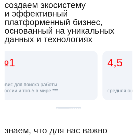
создаем экосистему
и эффективный
платформенный бизнес,
основанный на уникальных
данных и технологиях
4,5
20
сотруд
средняя оценка hh.ru как работодателя **
в hh.ru
знаем, что для нас важно