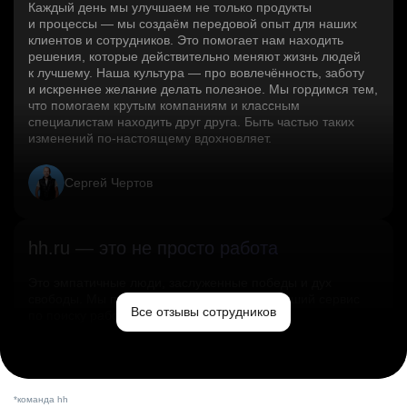
Каждый день мы улучшаем не только продукты
и процессы — мы создаём передовой опыт для наших
клиентов и сотрудников. Это помогает нам находить
решения, которые действительно меняют жизнь людей
к лучшему. Наша культура — про вовлечённость, заботу
и искреннее желание делать полезное. Мы гордимся тем,
что помогаем крутым компаниям и классным
специалистам находить друг друга. Быть частью таких
изменений по‑настоящему вдохновляет.
Сергей Чертов
hh.ru — это не просто работа
Это эмпатичные люди, заслуженные победы и дух
свободы. Мы помогаем миру и создаём лучший сервис
Все отзывы сотрудников
по поиску работы в стране.
Ольга Емельянова
*команда hh