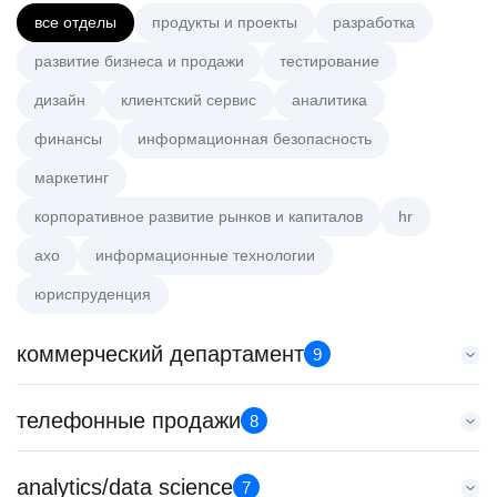
все отделы
продукты и проекты
разработка
развитие бизнеса и продажи
тестирование
дизайн
клиентский сервис
аналитика
финансы
информационная безопасность
маркетинг
корпоративное развитие рынков и капиталов
hr
axo
информационные технологии
юриспруденция
коммерческий департамент
9
Key Account Manager (EdTech)
телефонные продажи
8
HeadHunter::Коммерческий департамент
7 авг. 2026
Менеджер по продажам в сегменте малого и среднего
analytics/data science
150000 ₽
7