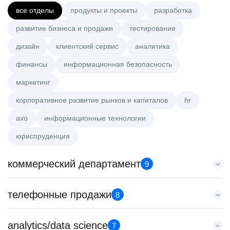
все отделы
продукты и проекты
разработка
развитие бизнеса и продажи
тестирование
дизайн
клиентский сервис
аналитика
финансы
информационная безопасность
маркетинг
корпоративное развитие рынков и капиталов
hr
axo
информационные технологии
юриспруденция
коммерческий департамент
9
Key Account Manager (EdTech)
телефонные продажи
8
HeadHunter::Коммерческий департамент
вчера
Менеджер по продажам в сегменте малого и среднего
analytics/data science
150000 ₽
7