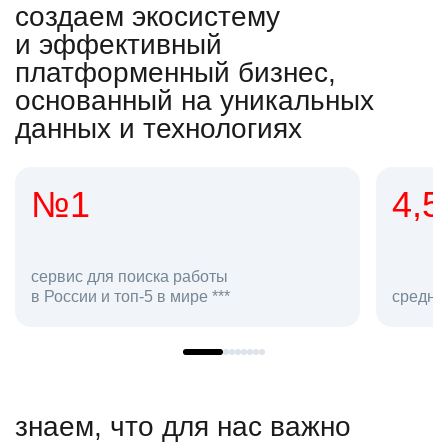
создаем экосистему
и эффективный
платформенный бизнес,
основанный на уникальных
данных и технологиях
4,5
2
сотр
средняя оценка hh.ru как работодателя **
в hh.
знаем, что для нас важно