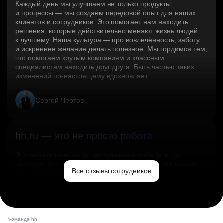
Каждый день мы улучшаем не только продукты
и процессы — мы создаём передовой опыт для наших
клиентов и сотрудников. Это помогает нам находить
решения, которые действительно меняют жизнь людей
к лучшему. Наша культура — про вовлечённость, заботу
и искреннее желание делать полезное. Мы гордимся тем,
что помогаем крутым компаниям и классным
специалистам находить друг друга. Быть частью таких
изменений по‑настоящему вдохновляет.
Сергей Чертов
hh.ru — это не просто работа
Это эмпатичные люди, заслуженные победы и дух
свободы. Мы помогаем миру и создаём лучший сервис
Все отзывы сотрудников
по поиску работы в стране.
Ольга Емельянова
*команда hh