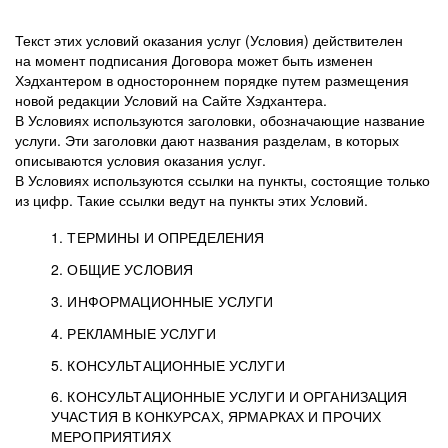
Текст этих условий оказания услуг (Условия) действителен
на момент подписания Договора может быть изменен
Хэдхантером в одностороннем порядке путем размещения
новой редакции Условий на Сайте Хэдхантера.
В Условиях используются заголовки, обозначающие название
услуги. Эти заголовки дают названия разделам, в которых
описываются условия оказания услуг.
В Условиях используются ссылки на пункты, состоящие только
из цифр. Такие ссылки ведут на пункты этих Условий.
1. ТЕРМИНЫ И ОПРЕДЕЛЕНИЯ
2. ОБЩИЕ УСЛОВИЯ
3. ИНФОРМАЦИОННЫЕ УСЛУГИ
1.1. Хэдхантер, или
Хэдхантер, ООО
4. РЕКЛАМНЫЕ УСЛУГИ
HeadHunter, или
«Хэдхантер», ИНН
2.1. Типы и статусы регистрации
5. КОНСУЛЬТАЦИОННЫЕ УСЛУГИ
Исполнитель
7718620740, адрес:
Типы регистрации
3.1. Предоставление доступа к базе данных
2.2. Активация услуг
6. КОНСУЛЬТАЦИОННЫЕ УСЛУГИ И ОРГАНИЗАЦИЯ
125047, г. Москва,
резюме с предложениями Соискателей
Описание и активация
УЧАСТИЯ В КОНКУРСАХ, ЯРМАРКАХ И ПРОЧИХ
2.1.1. Заказчику может быть присвоен один
4.0. Общие условия оказания рекламных услуг
внутригородская
о трудоустройстве с возможностью просмотра
МЕРОПРИЯТИЯХ
из Типов регистраций.
территория
4.0.1. Хэдхантер оказывает Заказчику услугу