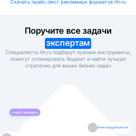
Скачать прайс-лист рекламных форматов hh.ru
Поручите все задачи
экспертам
Специалисты hh.ru подберут нужные инструменты,
помогут спланировать бюджет и найти лучшую
стратегию для ваших
бизнес-задач
+ ещё
4
эксперта
Екатерина Лазаренко
Александр Кулагин
Даниил Макаров
Борис Кашко
Юлия Изоитко