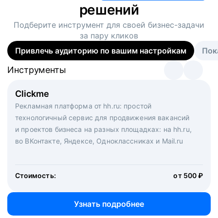
решений
Подберите инструмент для своей
бизнес-задачи
за пару кликов
Привлечь аудиторию по вашим настройкам
Пок
Инструменты
Инструменты
Инструменты
Виртуальный рекрутер
Clickme
Вакансия дня
Массовый подбор под ключ. Решите, сколько
Рекламная платформа от hh.ru: простой
Рекламный формат для вакансий на главной странице
кандидатов и когда вам нужно, и за дело возьмутся
технологичный сервис для продвижения вакансий
hh.ru. Увеличивает количество откликов
маркетологи, рекрутеры и проектные менеджеры
и проектов бизнеса на разных площадках: на hh.ru,
hh.ru с целым набором digital-инструментов
во ВКонтакте, Яндексе, Одноклассниках и Mail.ru
Стоимость:
от 200 000 ₽
Узнать подробнее
Стоимость:
от 500 ₽
Узнать подробнее
Узнать подробнее