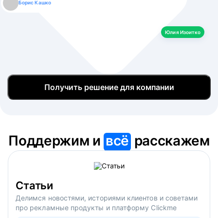
Борис Кашко
Юлия Изоитко
Александр Кулагин
Даниил Макаров
Екатерина Лазаренко
Юлия Изоитко
Получить решение для компании
Поддержим и
всё
расскажем
Статьи
Делимся новостями, историями клиентов и советами
про рекламные продукты и платформу Clickme