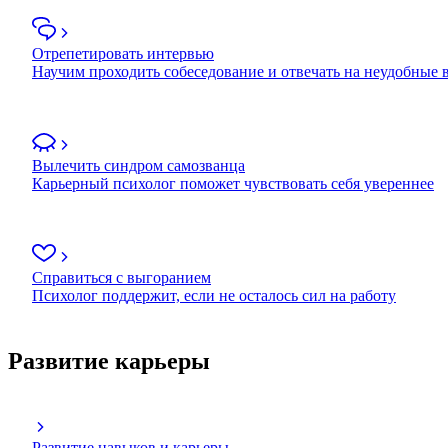
Отрепетировать интервью
Научим проходить собеседование и отвечать на неудобные
Вылечить синдром самозванца
Карьерный психолог поможет чувствовать себя увереннее
Справиться с выгоранием
Психолог поддержит, если не осталось сил на работу
Развитие карьеры
Развитие навыков и карьеры