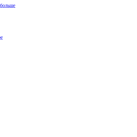
 больше
ре