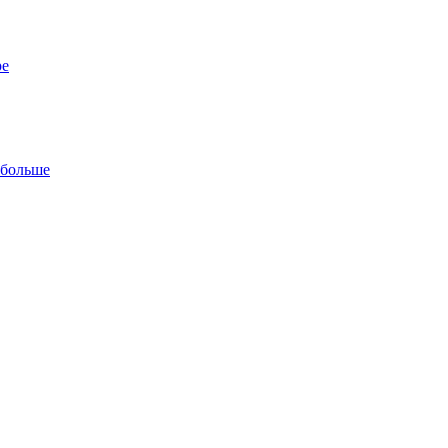
ре
 больше