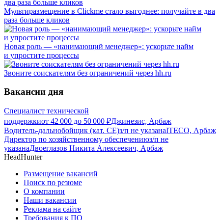
Мультиразмещение в Clickme стало выгоднее: получайте в два
раза больше кликов
Новая роль — «нанимающий менеджер»: ускорьте найм
и упростите процессы
Звоните соискателям без ограничений через hh.ru
Вакансии дня
Специалист технической
поддержки
от
42 000
до
50 000
₽
Джинезис, Арбаж
Водитель-дальнобойщик (кат. CE)
з/п не указана
ITECO, Арбаж
Директор по хозяйственному обеспечению
з/п не
указана
Двоеглазов Никита Алексеевич, Арбаж
HeadHunter
Размещение вакансий
Поиск по резюме
О компании
Наши вакансии
Реклама на сайте
Требования к ПО