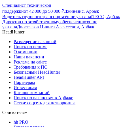
Специалист технической
поддержки
от
42 000
до
50 000
₽
Джинезис, Арбаж
Водитель грузового транспорта
з/п не указана
ITECO, Арбаж
Директор по хозяйственному обеспечению
з/п не
указана
Двоеглазов Никита Алексеевич, Арбаж
HeadHunter
Размещение вакансий
Поиск по резюме
О компании
Наши вакансии
Реклама на сайте
Требования к ПО
Безопасный HeadHunter
HeadHunter API
Партнерам
Инвесторам
Каталог компаний
Поиск по вакансиям в Арбаже
Сетка: соцсеть для нетворкинга
Соискателям
hh PRO