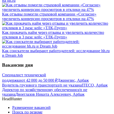
на hh.ru
Как отзывы помогли страховой компании «Согласие»
увеличить конверсию просмотров в отклики на 47%
Как прокачать найм через отзывы и увеличить количество
откликов в 3 раза: кейс «ТЛК-Групп»
Как соискатели выбирают работодателей: исследование hh.ru
и Dream Job
Вакансии дня
Специалист технической
поддержки
от
42 000
до
50 000
₽
Джинезис, Арбаж
Водитель грузового транспорта
з/п не указана
ITECO, Арбаж
Директор по хозяйственному обеспечению
з/п не
указана
Двоеглазов Никита Алексеевич, Арбаж
HeadHunter
Размещение вакансий
Поиск по резюме