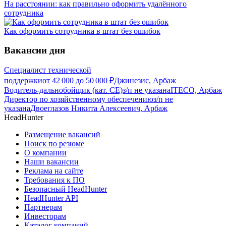
На расстоянии: как правильно оформить удалённого
сотрудника
Как оформить сотрудника в штат без ошибок
Вакансии дня
Специалист технической
поддержки
от
42 000
до
50 000
₽
Джинезис, Арбаж
Водитель-дальнобойщик (кат. CE)
з/п не указана
ITECO, Арбаж
Директор по хозяйственному обеспечению
з/п не
указана
Двоеглазов Никита Алексеевич, Арбаж
HeadHunter
Размещение вакансий
Поиск по резюме
О компании
Наши вакансии
Реклама на сайте
Требования к ПО
Безопасный HeadHunter
HeadHunter API
Партнерам
Инвесторам
Каталог компаний