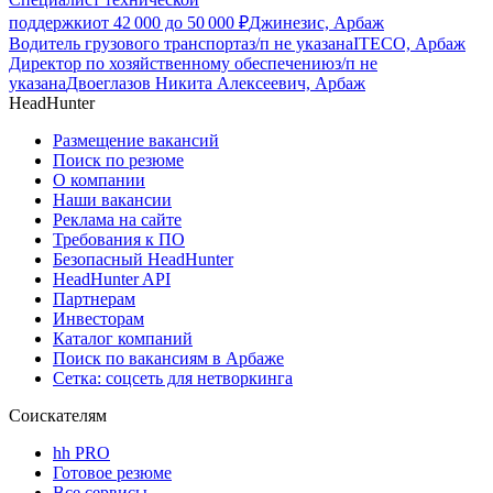
поддержки
от
42 000
до
50 000
₽
Джинезис, Арбаж
Водитель грузового транспорта
з/п не указана
ITECO, Арбаж
Директор по хозяйственному обеспечению
з/п не
указана
Двоеглазов Никита Алексеевич, Арбаж
HeadHunter
Размещение вакансий
Поиск по резюме
О компании
Наши вакансии
Реклама на сайте
Требования к ПО
Безопасный HeadHunter
HeadHunter API
Партнерам
Инвесторам
Каталог компаний
Поиск по вакансиям в Арбаже
Сетка: соцсеть для нетворкинга
Соискателям
hh PRO
Готовое резюме
Все сервисы