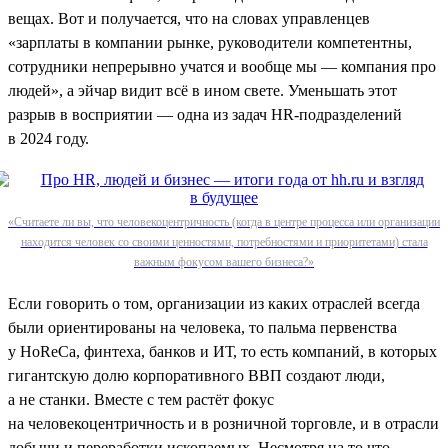
вещах. Вот и получается, что на словах управленцев
«зарплаты в компании рынке, руководители компетентны,
сотрудники непрерывно учатся и вообще мы — компания про
людей», а эйчар видит всё в ином свете. Уменьшать этот
разрыв в восприятии — одна из задач HR-подразделений
в 2024 году.
«Считаете ли вы, что человекоцентричность (когда в центре процесса или организации
находится человек со своими ценностями, потребностями и приоритетами) стала
важным фокусом вашего бизнеса?»
Если говорить о том, организации из каких отраслей всегда
были ориентированы на человека, то пальма первенства
у HoReCa, финтеха, банков и ИТ, то есть компаний, в которых
гигантскую долю корпоративного ВВП создают люди,
а не станки. Вместе с тем растёт фокус
на человекоцентричность и в розничной торговле, и в отрасли
добычи и переработки ископаемых. Несмотря на то что