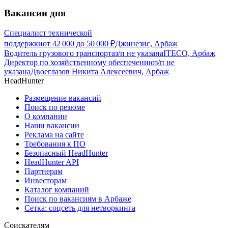
Вакансии дня
Специалист технической
поддержки
от
42 000
до
50 000
₽
Джинезис, Арбаж
Водитель грузового транспорта
з/п не указана
ITECO, Арбаж
Директор по хозяйственному обеспечению
з/п не
указана
Двоеглазов Никита Алексеевич, Арбаж
HeadHunter
Размещение вакансий
Поиск по резюме
О компании
Наши вакансии
Реклама на сайте
Требования к ПО
Безопасный HeadHunter
HeadHunter API
Партнерам
Инвесторам
Каталог компаний
Поиск по вакансиям в Арбаже
Сетка: соцсеть для нетворкинга
Соискателям