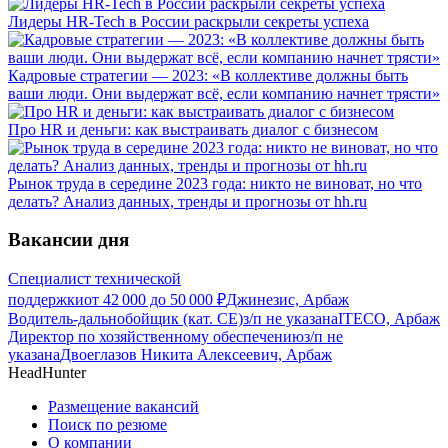
Лидеры HR-Tech в России раскрыли секреты успеха
Кадровые стратегии — 2023: «В коллективе должны быть
ваши люди. Они выдержат всё, если компанию начнет трясти»
Про HR и деньги: как выстраивать диалог с бизнесом
Рынок труда в середине 2023 года: никто не виноват, но что
делать? Анализ данных, тренды и прогнозы от hh.ru
Вакансии дня
Специалист технической
поддержки
от
42 000
до
50 000
₽
Джинезис, Арбаж
Водитель-дальнобойщик (кат. CE)
з/п не указана
ITECO, Арбаж
Директор по хозяйственному обеспечению
з/п не
указана
Двоеглазов Никита Алексеевич, Арбаж
HeadHunter
Размещение вакансий
Поиск по резюме
О компании