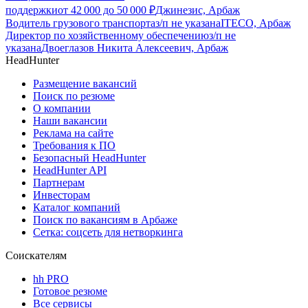
поддержки
от
42 000
до
50 000
₽
Джинезис, Арбаж
Водитель грузового транспорта
з/п не указана
ITECO, Арбаж
Директор по хозяйственному обеспечению
з/п не
указана
Двоеглазов Никита Алексеевич, Арбаж
HeadHunter
Размещение вакансий
Поиск по резюме
О компании
Наши вакансии
Реклама на сайте
Требования к ПО
Безопасный HeadHunter
HeadHunter API
Партнерам
Инвесторам
Каталог компаний
Поиск по вакансиям в Арбаже
Сетка: соцсеть для нетворкинга
Соискателям
hh PRO
Готовое резюме
Все сервисы