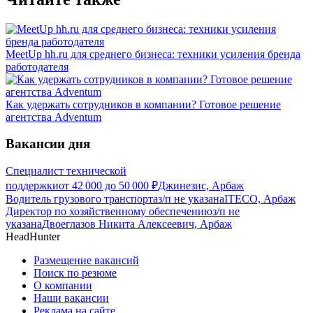
MeetUp hh.ru для среднего бизнеса: техники усиления бренда
работодателя
Как удержать сотрудников в компании? Готовое решение
агентства Adventum
Вакансии дня
Специалист технической
поддержки
от
42 000
до
50 000
₽
Джинезис, Арбаж
Водитель грузового транспорта
з/п не указана
ITECO, Арбаж
Директор по хозяйственному обеспечению
з/п не
указана
Двоеглазов Никита Алексеевич, Арбаж
HeadHunter
Размещение вакансий
Поиск по резюме
О компании
Наши вакансии
Реклама на сайте