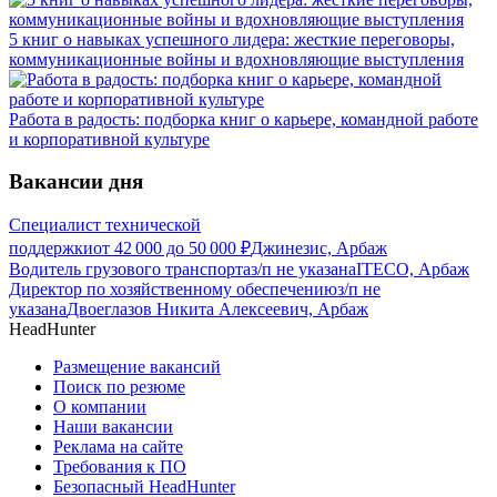
5 книг о навыках успешного лидера: жесткие переговоры,
коммуникационные войны и вдохновляющие выступления
Работа в радость: подборка книг о карьере, командной работе
и корпоративной культуре
Вакансии дня
Специалист технической
поддержки
от
42 000
до
50 000
₽
Джинезис, Арбаж
Водитель грузового транспорта
з/п не указана
ITECO, Арбаж
Директор по хозяйственному обеспечению
з/п не
указана
Двоеглазов Никита Алексеевич, Арбаж
HeadHunter
Размещение вакансий
Поиск по резюме
О компании
Наши вакансии
Реклама на сайте
Требования к ПО
Безопасный HeadHunter