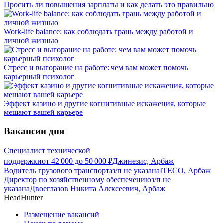
Просить ли повышения зарплаты и как делать это правильно
Work-life balance: как соблюдать грань между работой и
личной жизнью
Стресс и выгорание на работе: чем вам может помочь
карьерный психолог
Эффект казино и другие когнитивные искажения, которые
мешают вашей карьере
Вакансии дня
Специалист технической
поддержки
от
42 000
до
50 000
₽
Джинезис, Арбаж
Водитель грузового транспорта
з/п не указана
ITECO, Арбаж
Директор по хозяйственному обеспечению
з/п не
указана
Двоеглазов Никита Алексеевич, Арбаж
HeadHunter
Размещение вакансий