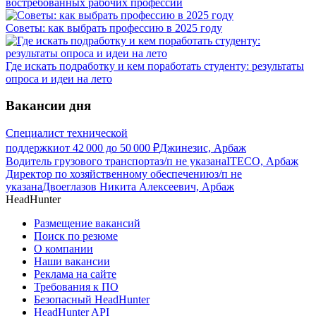
востребованных рабочих профессий
Советы: как выбрать профессию в 2025 году
Где искать подработку и кем поработать студенту: результаты
опроса и идеи на лето
Вакансии дня
Специалист технической
поддержки
от
42 000
до
50 000
₽
Джинезис, Арбаж
Водитель грузового транспорта
з/п не указана
ITECO, Арбаж
Директор по хозяйственному обеспечению
з/п не
указана
Двоеглазов Никита Алексеевич, Арбаж
HeadHunter
Размещение вакансий
Поиск по резюме
О компании
Наши вакансии
Реклама на сайте
Требования к ПО
Безопасный HeadHunter
HeadHunter API